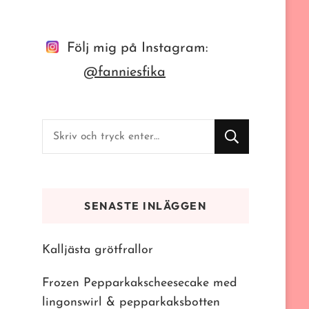
Följ mig på Instagram:
@fanniesfika
Letar
du
efter
något?
SENASTE INLÄGGEN
Kalljästa grötfrallor
Frozen Pepparkakscheesecake med
lingonswirl & pepparkaksbotten