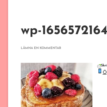
wp-165657216
PÅ
LÄMNA EN KOMMENTAR
WP-
1656572164612
Skri
Ö