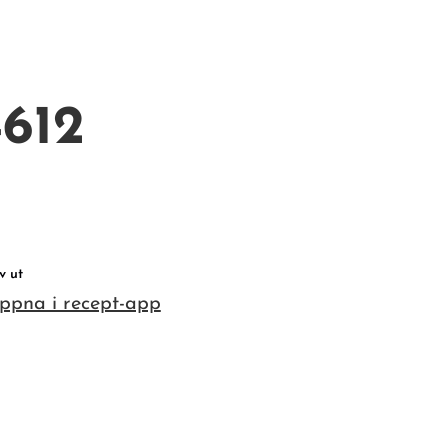
4612
v ut
ppna i recept-app