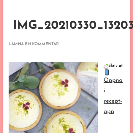
IMG_20210330_13203
PÅ
LÄMNA EN KOMMENTAR
IMG_20210330_132032_052.JPG
Skriv ut
Öppna
i
recept-
app