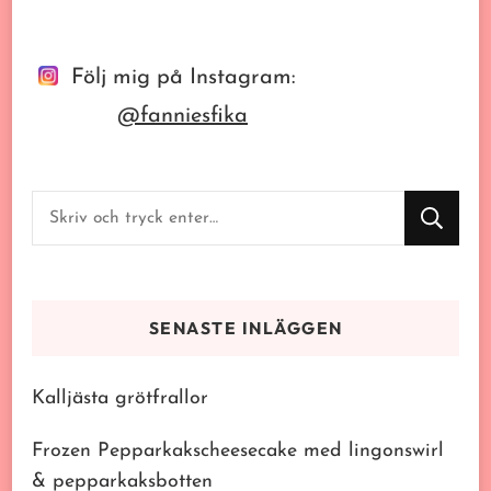
Följ mig på Instagram:
@fanniesfika
Letar
du
efter
något?
SENASTE INLÄGGEN
Kalljästa grötfrallor
Frozen Pepparkakscheesecake med lingonswirl
& pepparkaksbotten