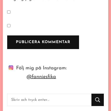
Följ mig på Instagram:
@fanniesfika
Letar
du