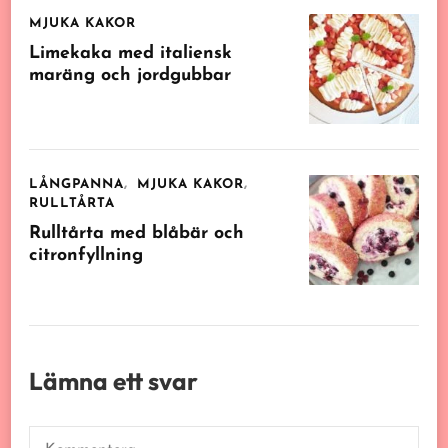
MJUKA KAKOR
Limekaka med italiensk
maräng och jordgubbar
LÅNGPANNA
MJUKA KAKOR
RULLTÅRTA
Rulltårta med blåbär och
citronfyllning
Lämna ett svar