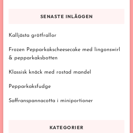
efter
något?
SENASTE INLÄGGEN
Kalljästa grötfrallor
Frozen Pepparkakscheesecake med lingonswirl
& pepparkaksbotten
Klassisk knäck med rostad mandel
Pepparkaksfudge
Saffranspannacotta i miniportioner
KATEGORIER