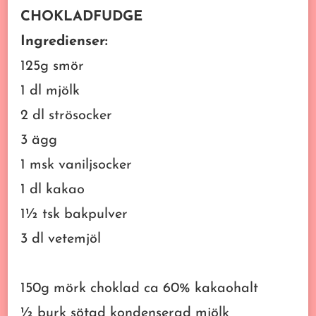
CHOKLADFUDGE
Ingredienser:
125g smör
1 dl mjölk
2 dl strösocker
3 ägg
1 msk vaniljsocker
1 dl kakao
1½ tsk bakpulver
3 dl vetemjöl
150g mörk choklad ca 60% kakaohalt
½ burk sötad kondenserad mjölk