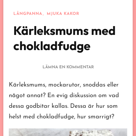
LÅNGPANNA
MJUKA KAKOR
Kärleksmums med
chokladfudge
PÅ
LÄMNA EN KOMMENTAR
KÄRLEKSMUMS
MED
Kärleksmums, mockarutor, snoddas eller
CHOKLADFUDGE
något annat? En evig diskussion om vad
dessa godbitar kallas. Dessa är hur som
helst med chokladfudge, hur smarrigt?