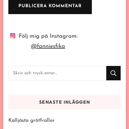
Följ mig på Instagram:
@fanniesfika
Letar
du
efter
något?
SENASTE INLÄGGEN
Kalljästa grötfrallor