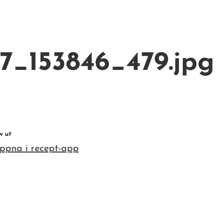
_153846_479.jpg
G
v ut
ppna i recept-app