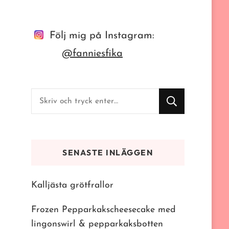
Följ mig på Instagram:
@fanniesfika
Letar
du
efter
något?
SENASTE INLÄGGEN
Kalljästa grötfrallor
Frozen Pepparkakscheesecake med
lingonswirl & pepparkaksbotten