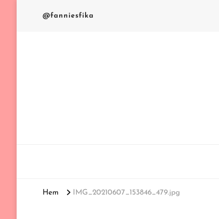
@fanniesfika
FANNIES FIKA
Hem
IMG_20210607_153846_479.jpg