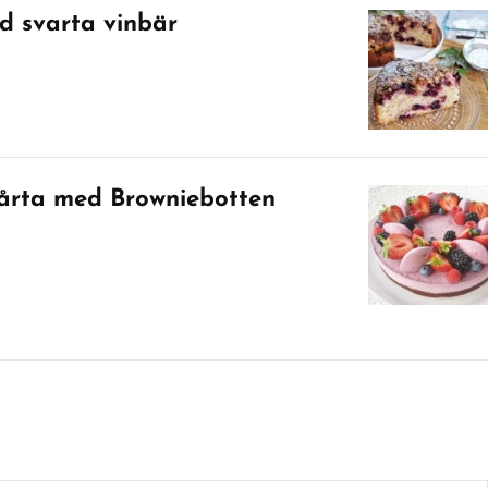
 svarta vinbär
årta med Browniebotten