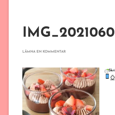
IMG_20210607
PÅ
LÄMNA EN KOMMENTAR
IMG_20210607_153846_479.JP
Skri
Ö