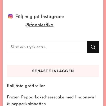
Följ mig på Instagram:
@fanniesfika
Letar
du
efter
något?
SENASTE INLÄGGEN
Kalljästa grötfrallor
Frozen Pepparkakscheesecake med lingonswirl
& pepparkaksbotten