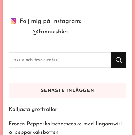
Följ mig på Instagram:
@fanniesfika
Letar
du
efter
något?
SENASTE INLÄGGEN
Kalljästa grötfrallor
Frozen Pepparkakscheesecake med lingonswirl
& pepparkaksbotten