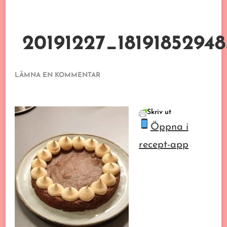
20191227_1819185294
PÅ
LÄMNA EN KOMMENTAR
20191227_1819185294858307649934627.J
Skriv ut
Öppna i
recept-app