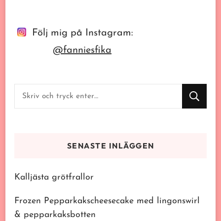
Följ mig på Instagram:
@fanniesfika
Letar
du
efter
något?
SENASTE INLÄGGEN
Kalljästa grötfrallor
Frozen Pepparkakscheesecake med lingonswirl
& pepparkaksbotten