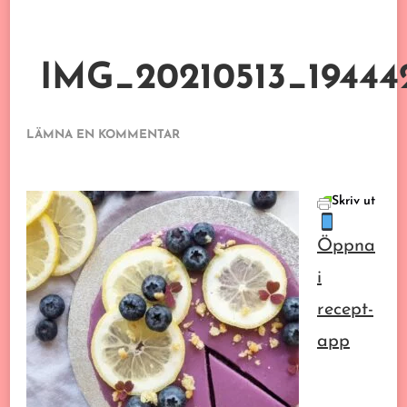
IMG_20210513_19444
PÅ
LÄMNA EN KOMMENTAR
IMG_20210513_194442_620.JPG
Skriv ut
Öppna
i
recept-
app