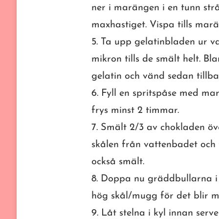
ner i marängen i en tunn str
maxhastiget. Vispa tills mar
5. Ta upp gelatinbladen ur va
mikron tills de smält helt. 
gelatin och vänd sedan till
6. Fyll en spritspåse med mar
frys minst 2 timmar.
7. Smält 2/3 av chokladen öve
skålen från vattenbadet och t
också smält.
8. Doppa nu gräddbullarna i c
hög skål/mugg för det blir m
9. Låt stelna i kyl innan serve