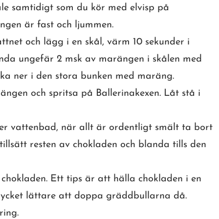
åle samtidigt som du kör med elvisp på
ängen är fast och ljummen.
ttnet och lägg i en skål, värm 10 sekunder i
Blanda ungefär 2 msk av marängen i skålen med
baka ner i den stora bunken med maräng.
ängen och spritsa på Ballerinakexen. Låt stå i
r vattenbad, när allt är ordentligt smält ta bort
illsätt resten av chokladen och blanda tills den
hokladen. Ett tips är att hälla chokladen i en
ycket lättare att doppa gräddbullarna då.
ring.