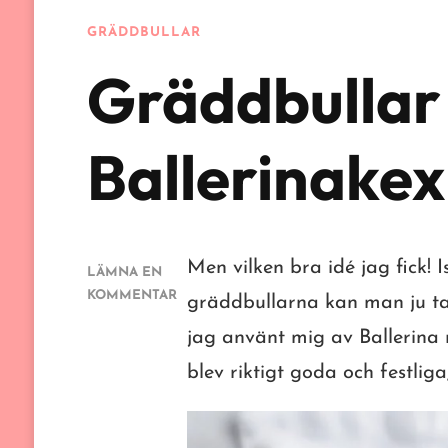
GRÄDDBULLAR
Gräddbullar
Ballerinakex
Men vilken bra idé jag fick! Is
LÄMNA EN
KOMMENTAR
gräddbullarna kan man ju ta 
PÅ
jag använt mig av Ballerina 
GRÄDDBULLAR
MED
blev riktigt goda och festliga
BALLERINAKEX