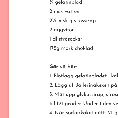
¾ gelatinblad
2 msk vatten
2½ msk glykossirap
2 äggvitor
1 dl strösocker
175g mörk choklad
Gör så här
:
1. Blötlägg gelatinbladet i ka
2. Lägg ut Ballerinakexen på
3. Mät upp glykossirap, strös
till 121 grader. Under tiden v
4. När sockerkoket nått 121 g