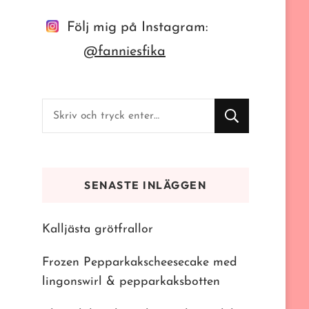
Följ mig på Instagram:
@fanniesfika
Letar
du
efter
något?
SENASTE INLÄGGEN
Kalljästa grötfrallor
Frozen Pepparkakscheesecake med
lingonswirl & pepparkaksbotten