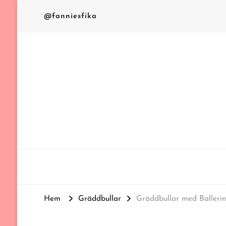
@fanniesfika
FANNIES FIKA
Hem
Gräddbullar
Gräddbullar med Balleri