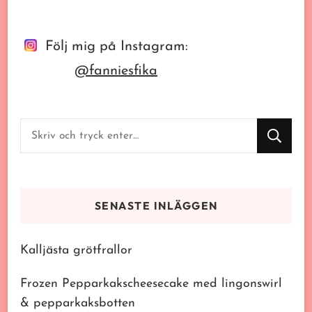
Följ mig på Instagram:
@fanniesfika
Letar
du
efter
något?
SENASTE INLÄGGEN
Kalljästa grötfrallor
Frozen Pepparkakscheesecake med lingonswirl
& pepparkaksbotten