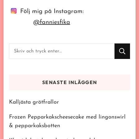
Följ mig på Instagram:
@fanniesfika
Letar
du
efter
något?
SENASTE INLÄGGEN
Kalljästa grötfrallor
Frozen Pepparkakscheesecake med lingonswirl
& pepparkaksbotten